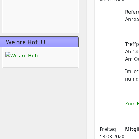
Refer
Anrea
We are Höfi !!!
Treff
Ab 14
Am Qu
Im le
nun d
Zum B
Freitag
Mitg
13.03.2020