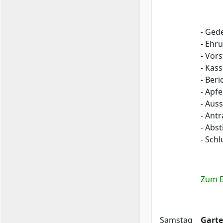
- Ged
- Ehr
- Vor
- Kas
- Ber
- Apf
- Aus
- Ant
- Abs
- Sch
Zum B
Samstag
Garte