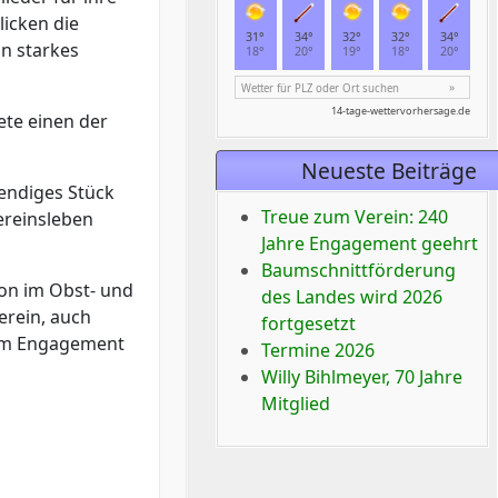
icken die
in starkes
ete einen der
Neueste Beiträge
bendiges Stück
Treue zum Verein: 240
ereinsleben
Jahre Engagement geehrt
Baumschnittförderung
ion im Obst- und
des Landes wird 2026
erein, auch
fortgesetzt
hem Engagement
Termine 2026
Willy Bihlmeyer, 70 Jahre
Mitglied