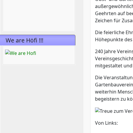
außergewöhnlich
Geehrten auf bee
Zeichen für Zus
Die feierliche E
Höhepunkte des
We are Höfi !!!
240 Jahre Verein
Vereinsgeschicht
mitgestaltet und
Die Veranstaltun
Gartenbauverein 
weiterhin Mensc
begeistern zu k
Von Links: