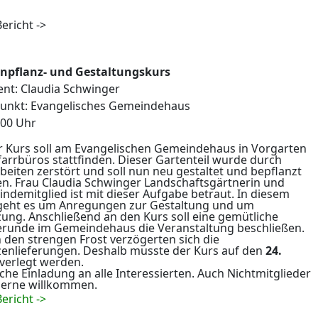
ericht ->
npflanz- und Gestaltungskurs
ent: Claudia Schwinger
punkt: Evangelisches Gemeindehaus
:00 Uhr
r Kurs soll am Evangelischen Gemeindehaus in Vorgarten
farrbüros stattfinden. Dieser Gartenteil wurde durch
beiten zerstört und soll nun neu gestaltet und bepflanzt
n. Frau Claudia Schwinger Landschaftsgärtnerin und
ndemitglied ist mit dieser Aufgabe betraut. In diesem
geht es um Anregungen zur Gestaltung und um
zung. Anschließend an den Kurs soll eine gemütliche
erunde im Gemeindehaus die Veranstaltung beschließen.
 den strengen Frost verzögerten sich die
zenlieferungen. Deshalb musste der Kurs auf den
24.
verlegt werden.
iche Einladung an alle Interessierten. Auch Nichtmitglieder
gerne willkommen.
ericht ->