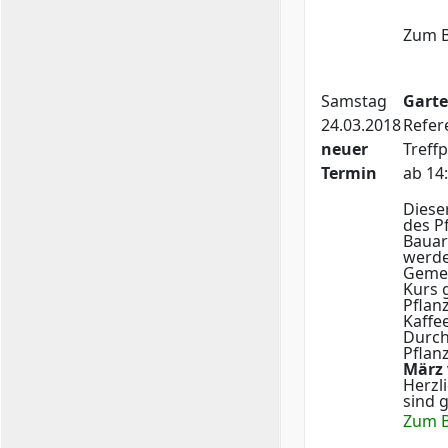
Zum B
Samstag
Garte
24.03.2018
Refer
neuer
Treff
Termin
ab 14
Diese
des P
Bauar
werde
Gemei
Kurs 
Pflan
Kaffe
Durch
Pflan
März
Herzl
sind 
Zum B