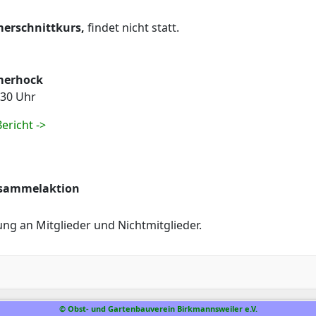
erschnittkurs,
findet nicht statt.
erhock
:30 Uhr
ericht ->
lsammelaktion
ung an Mitglieder und Nichtmitglieder.
© Obst- und Gartenbauverein Birkmannsweiler e.V.