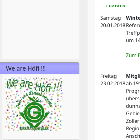
Details
Samstag
Winte
20.01.2018
Refer
Treff
um 14
Zum B
We are Höfi !!!
Freitag
Mitg
23.02.2018
ab 19
Progr
übers
dünns
Gebie
Zoller
Regio
Ansch