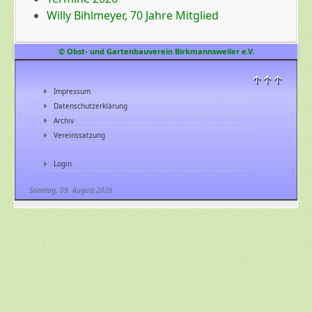
Willy Bihlmeyer, 70 Jahre Mitglied
© Obst- und Gartenbauverein Birkmannsweiler e.V.
↑↑↑
Impressum
Datenschutzerklärung
Archiv
Vereinssatzung
Login
Sonntag, 09. August 2026